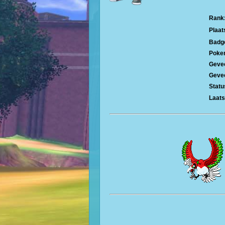
Rank
Plaat
Badg
Poke
Gevec
Gevec
Statu
Laats