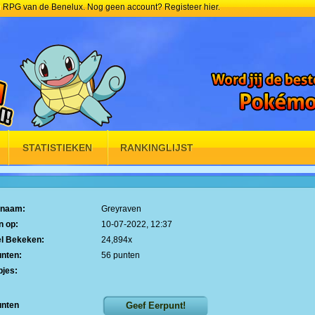
 RPG van de Benelux. Nog geen account?
Registeer hier.
STATISTIEKEN
RANKINGLIJST
lnaam:
Greyraven
n op:
10-07-2022, 12:37
el Bekeken:
24,894x
nten:
56 punten
jes:
unten