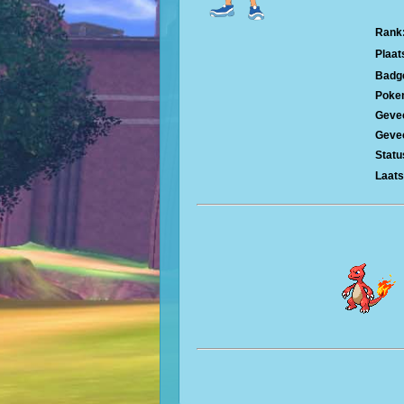
Rank
Plaat
Badg
Poke
Gevec
Gevec
Statu
Laats