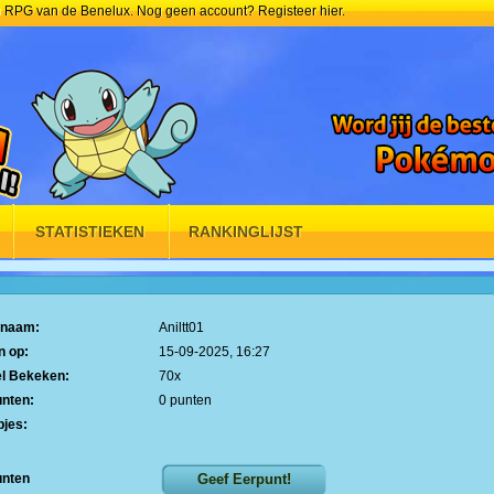
 RPG van de Benelux. Nog geen account?
Registeer hier.
STATISTIEKEN
RANKINGLIJST
lnaam:
Aniltt01
n op:
15-09-2025, 16:27
el Bekeken:
70x
nten:
0 punten
jes:
unten