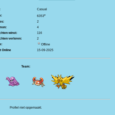
:
Casual
e
s:
6353
es:
2
mon:
4
hten winst:
116
hten verloren:
2
s:
Offline
t Online
15-09-2025
Team:
Profiel niet opgemaakt.