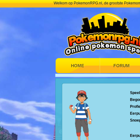
Welkom op PokemonRPG.nl, de grootste Pokemon
HOME
FORUM
Spee
Bego
Profi
Eerpu
Snoep
Eerp